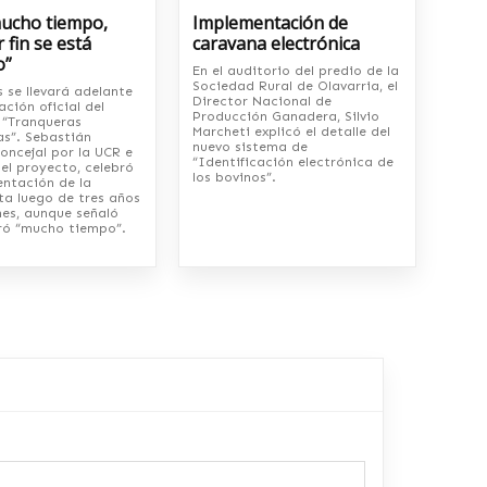
mucho tiempo,
Implementación de
 fin se está
caravana electrónica
o”
En el auditorio del predio de la
Sociedad Rural de Olavarria, el
s se llevará adelante
Director Nacional de
ación oficial del
Producción Ganadera, Silvio
“Tranqueras
Marcheti explicó el detalle del
s”. Sebastián
nuevo sistema de
concejal por la UCR e
“Identificación electrónica de
el proyecto, celebró
los bovinos”.
entación de la
ta luego de tres años
nes, aunque señaló
ó “mucho tiempo”.