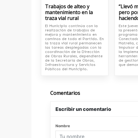
Trabajos de alteo y
“Llevó 
mantenimiento en la
pero por
traza vial rural
haciend
El Municipio continúa con la
Este jueve
realización de trabajos de
la present
mejora y mantenimiento en
programa 
caminos de todo el Partido. En
Conectada
la traza vial rural permanecen
Matrella, 
las tareas desplegadas con la
impulsor d
coordinación de la Dirección
la implem
de Obras Rurales, dependiente
herramien
de la Secretaría de Obras,
de gestio
Infraestructura y Servicios
que demor
Públicos del Municipio.
Comentarios
Escribir un comentario
Nombre