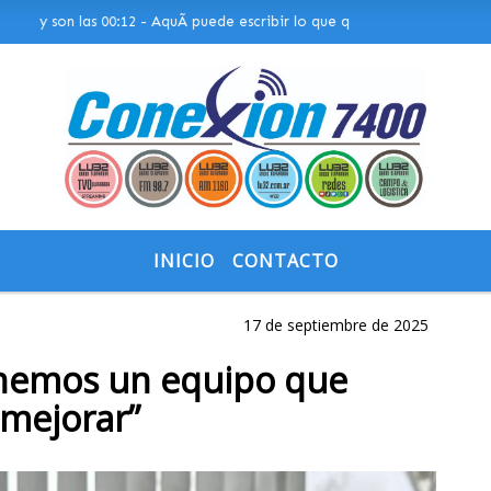
y son las 00:12 - AquÃ­ puede escribir lo que quiera, o bien puede most
INICIO
CONTACTO
17 de septiembre de 2025
enemos un equipo que
 mejorar”