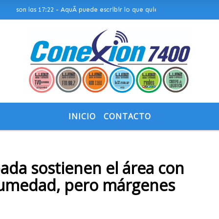
on las 17:22 - AquÃ­ puede escribir lo que quiera, o bien puede mostrar
INICIO
CONTACTO
bada sostienen el área con
humedad, pero márgenes