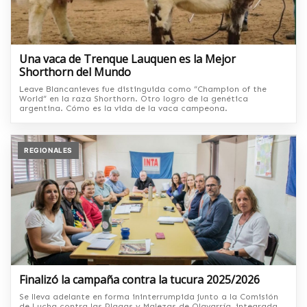
Una vaca de Trenque Lauquen es la Mejor
Shorthorn del Mundo
Leave Blancanieves fue distinguida como “Champion of the
World” en la raza Shorthorn. Otro logro de la genética
argentina. Cómo es la vida de la vaca campeona.
REGIONALES
Finalizó la campaña contra la tucura 2025/2026
Se lleva adelante en forma ininterrumpida junto a la Comisión
de Lucha contra las Plagas y Malezas de Olavarría, integrada