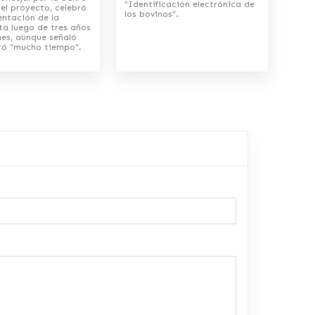
“Identificación electrónica de
el proyecto, celebró
los bovinos”.
entación de la
ta luego de tres años
nes, aunque señaló
ó “mucho tiempo”.