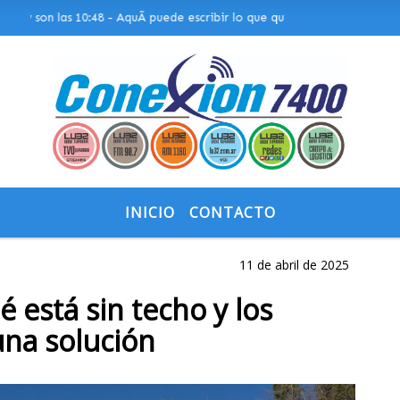
son las 10:48 - AquÃ­ puede escribir lo que quiera, o bien puede mostra
INICIO
CONTACTO
11 de abril de 2025
é está sin techo y los
una solución