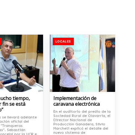
LOCALES
mucho tiempo,
Implementación de
 fin se está
caravana electrónica
o”
En el auditorio del predio de la
Sociedad Rural de Olavarria, el
s se llevará adelante
Director Nacional de
ación oficial del
Producción Ganadera, Silvio
“Tranqueras
Marcheti explicó el detalle del
s”. Sebastián
nuevo sistema de
concejal por la UCR e