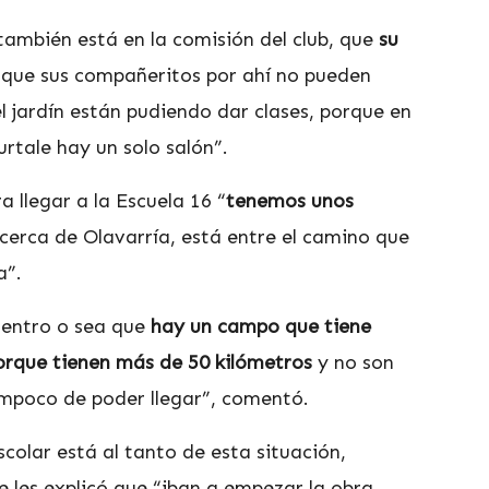
mbién está en la comisión del club, que
su
que sus compañeritos por ahí no pueden
l jardín están pudiendo dar clases, porque en
urtale hay un solo salón”.
 llegar a la Escuela 16 “
tenemos unos
cerca de Olavarría, está entre el camino que
a”.
entro o sea que
hay un campo que tiene
orque tienen más de 50 kilómetros
y no son
mpoco de poder llegar”, comentó.
scolar está al tanto de esta situación,
 les explicó que “iban a empezar la obra