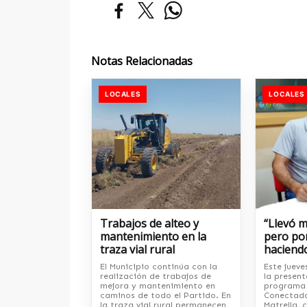
Notas Relacionadas
LOCALES
LOCALES
Trabajos de alteo y
“Llevó 
mantenimiento en la
pero por
traza vial rural
haciend
El Municipio continúa con la
Este jueve
realización de trabajos de
la present
mejora y mantenimiento en
programa 
caminos de todo el Partido. En
Conectada
la traza vial rural permanecen
Matrella, 