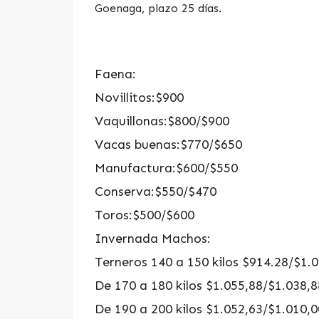
Goenaga, plazo 25 días.
Faena:
Novillitos:$900
Vaquillonas:$800/$900
Vacas buenas:$770/$650
Manufactura:$600/$550
Conserva:$550/$470
Toros:$500/$600
Invernada Machos:
Terneros 140 a 150 kilos $914.28/$1.
De 170 a 180 kilos $1.055,88/$1.038,
De 190 a 200 kilos $1.052,63/$1.010,