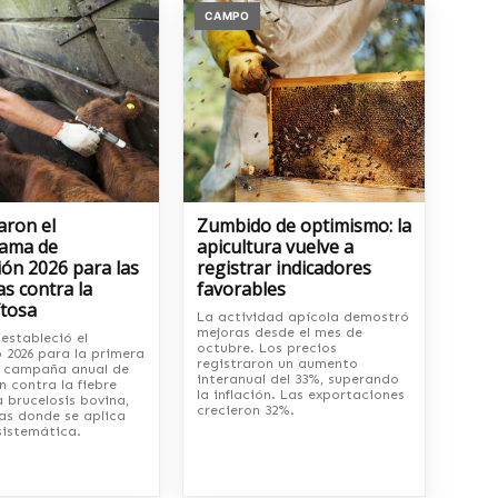
CAMPO
aron el
Zumbido de optimismo: la
ama de
apicultura vuelve a
ón 2026 para las
registrar indicadores
s contra la
favorables
ftosa
La actividad apícola demostró
mejoras desde el mes de
estableció el
octubre. Los precios
 2026 para la primera
registraron un aumento
 campaña anual de
interanual del 33%, superando
 contra la fiebre
la inflación. Las exportaciones
a brucelosis bovina,
crecieron 32%.
nas donde se aplica
sistemática.