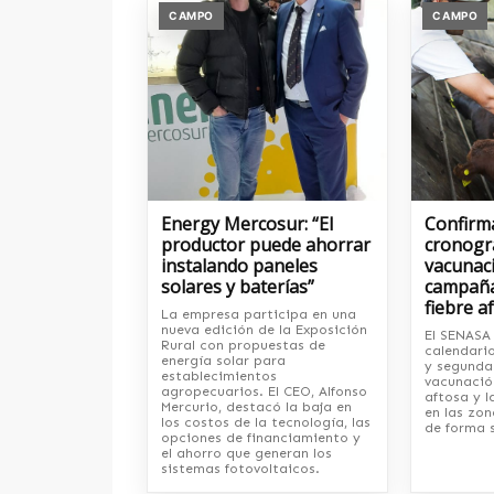
CAMPO
CAMPO
Energy Mercosur: “El
Confirm
productor puede ahorrar
cronogr
instalando paneles
vacunaci
solares y baterías”
campaña
fiebre a
La empresa participa en una
nueva edición de la Exposición
El SENASA 
Rural con propuestas de
calendario
energía solar para
y segunda
establecimientos
vacunación
agropecuarios. El CEO, Alfonso
aftosa y l
Mercurio, destacó la baja en
en las zo
los costos de la tecnología, las
de forma 
opciones de financiamiento y
el ahorro que generan los
sistemas fotovoltaicos.