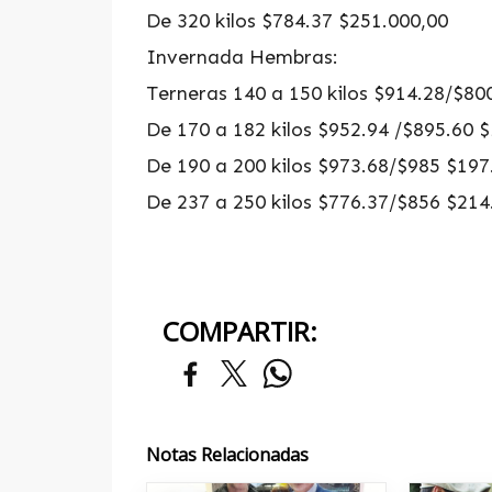
De 320 kilos $784.37 $251.000,00
Invernada Hembras:
Terneras 140 a 150 kilos $914.28/$80
De 170 a 182 kilos $952.94 /$895.60 
De 190 a 200 kilos $973.68/$985 $197
De 237 a 250 kilos $776.37/$856 $214
COMPARTIR:
Notas Relacionadas