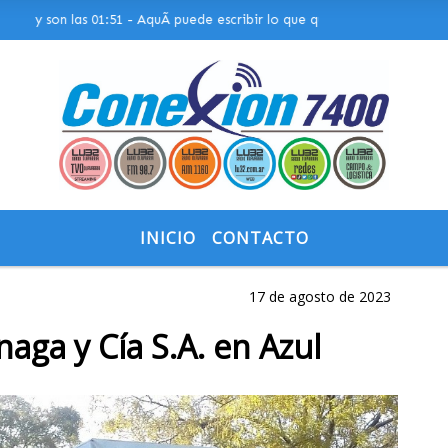
 son las 01:51 - AquÃ­ puede escribir lo que quiera, o bien puede mostr
INICIO
CONTACTO
17 de agosto de 2023
aga y Cía S.A. en Azul