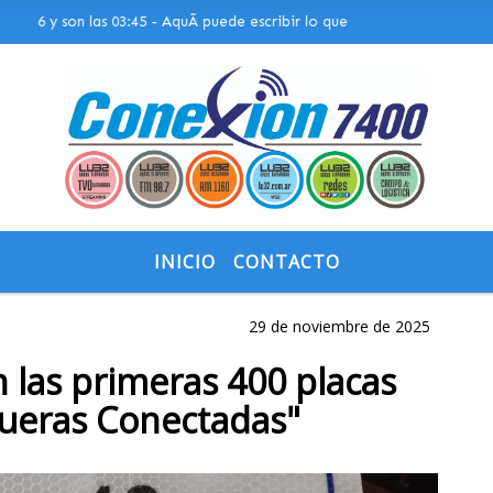
y son las 03:45 - AquÃ­ puede escribir lo que quiera, o bien puede most
INICIO
CONTACTO
29 de noviembre de 2025
 las primeras 400 placas
ueras Conectadas"