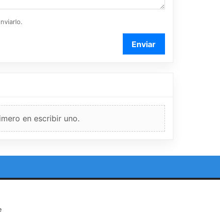
nviarlo.
Enviar
imero en escribir uno.
e