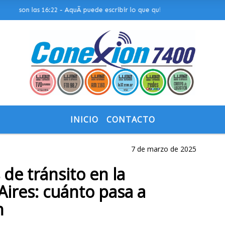
on las 16:22 - AquÃ­ puede escribir lo que quiera, o bien puede mostra
INICIO
CONTACTO
7 de marzo de 2025
de tránsito en la
Aires: cuánto pasa a
n