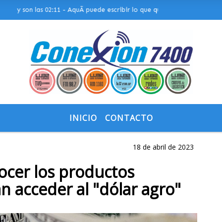
y son las 02:11 - AquÃ­ puede escribir lo que quiera, o bien puede most
INICIO
CONTACTO
18 de abril de 2023
nocer los productos
n acceder al "dólar agro"