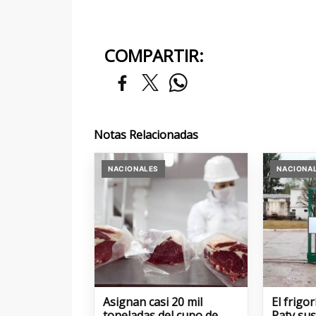
COMPARTIR:
Notas Relacionadas
NACIONALES
NACIONA
Asignan casi 20 mil
El frigo
toneladas del cupo de
Paty su